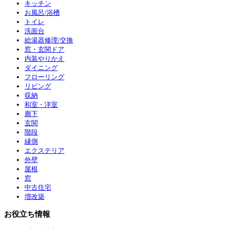
キッチン
お風呂/浴槽
トイレ
洗面台
給湯器修理/交換
窓・玄関ドア
内装やりかえ
ダイニング
フローリング
リビング
収納
和室・洋室
廊下
玄関
階段
縁側
エクステリア
外壁
屋根
窓
中古住宅
増改築
お役立ち情報