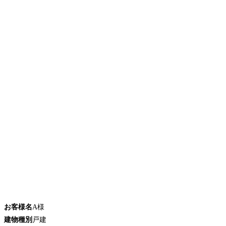
お客様名
A様
建物種別
戸建