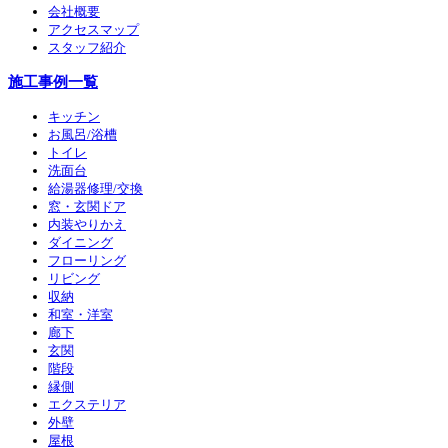
会社概要
アクセスマップ
スタッフ紹介
施工事例一覧
キッチン
お風呂/浴槽
トイレ
洗面台
給湯器修理/交換
窓・玄関ドア
内装やりかえ
ダイニング
フローリング
リビング
収納
和室・洋室
廊下
玄関
階段
縁側
エクステリア
外壁
屋根