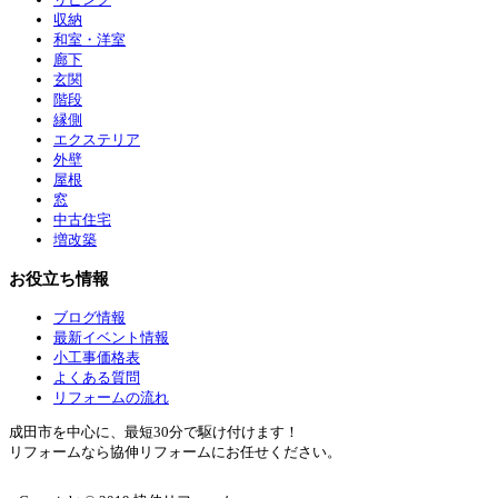
収納
和室・洋室
廊下
玄関
階段
縁側
エクステリア
外壁
屋根
窓
中古住宅
増改築
お役立ち情報
ブログ情報
最新イベント情報
小工事価格表
よくある質問
リフォームの流れ
成田市を中心に、最短30分で駆け付けます！
リフォームなら協伸リフォームにお任せください。