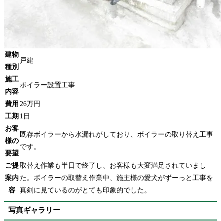
建物
戸建
種別
施工
ボイラー設置工事
内容
費用
26万円
工期
1日
お客
既存ボイラーから水漏れがしており、ボイラーの取り替え工事
様の
です。
要望
ご提
取替え作業も半日で終了し、お客様も大変満足されていまし
案内
た。ボイラーの取替え作業中、施主様の愛犬がずーっと工事を
容
真剣に見ているのがとても印象的でした。
写真ギャラリー